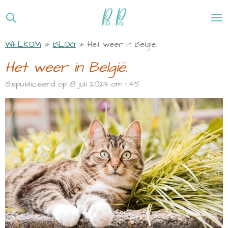
Ga
direct
naar
WELKOM
»
BLOG
»
Het weer in België.
de
hoofdinhoud
Het weer in België.
Gepubliceerd op 8 juli 2023 om 11:45