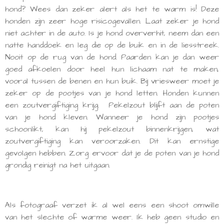
hond? Wees dan zeker alert als het te warm is! Deze
honden zijn zeer hoge risicogevallen. Laat zeker je hond
niet achter in de auto. Is je hond oververhit, neem dan een
natte handdoek en leg die op de buik en in de liesstreek.
Nooit op de rug van de hond. Paarden kan je dan weer
goed afkoelen door heel hun lichaam nat te maken,
vooral tussen de benen en hun buik. Bij vriesweer moet je
zeker op de pootjes van je hond letten. Honden kunnen
een z
outvergiftiging krijg. Pekelzout blijft aan de poten
van je hond kleven.
Wanneer je hond zijn pootjes
schoonlikt, kan hij pekelzout binnenkrijgen, wat
zoutvergiftiging kan veroorzaken
. Dit kan ernstige
gevolgen hebben. Zorg ervoor dat je de poten van je hond
grondig reinigt na het uitgaan.
Als fotograaf verzet ik al wel eens een shoot omwille
van het slechte of warme weer. Ik heb geen studio en