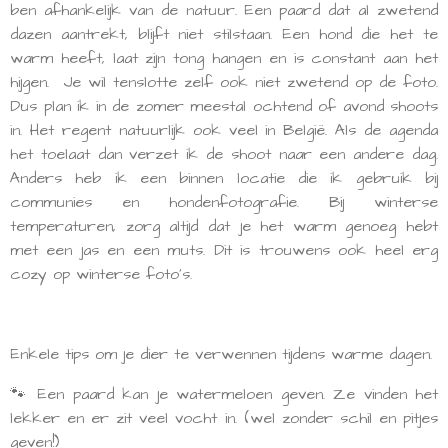
ben afhankelijk van de natuur. Een paard dat al zwetend
dazen aantrekt, blijft niet stilstaan. Een hond die het te
warm heeft, laat zijn tong hangen en is constant aan het
hijgen. Je wil tenslotte zelf ook niet zwetend op de foto.
Dus plan ik in de zomer meestal ochtend of avond shoots
in. Het regent natuurlijk ook veel in België. Als de agenda
het toelaat dan verzet ik de shoot naar een andere dag.
Anders heb ik een binnen locatie die ik gebruik bij
communies en hondenfotografie. Bij winterse
temperaturen, zorg altijd dat je het warm genoeg hebt
met een jas en een muts. Dit is trouwens ook heel erg
cozy op winterse foto's.
Enkele tips om je dier te verwennen tijdens warme dagen.
🐾 Een paard kan je watermeloen geven. Ze vinden het
lekker en er zit veel vocht in.
(wel zonder schil en pitjes
geven!)